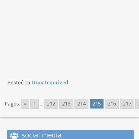
Posted in
Uncategorized
Pages:
«
1
...
212
213
214
215
216
217
social media