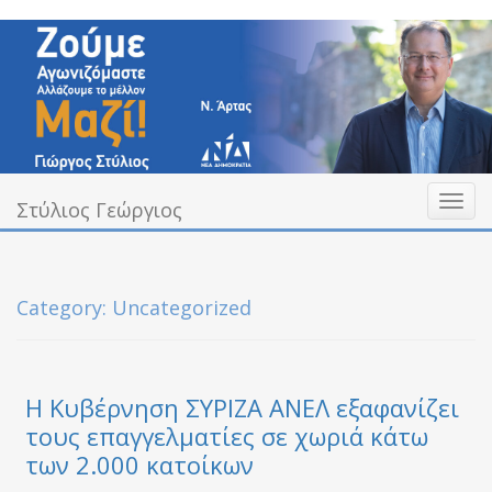
Skip
to
content
Toggl
Υπεύθυνα Δίπλα σας
Στύλιος Γεώργιος
Στύλιος Γεώργιος
naviga
Category:
Uncategorized
Η Κυβέρνηση ΣΥΡΙΖΑ ΑΝΕΛ εξαφανίζει
τους επαγγελματίες σε χωριά κάτω
των 2.000 κατοίκων