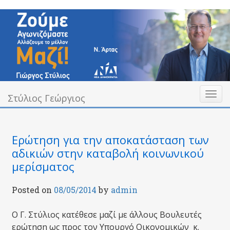
Skip
to
content
Toggl
Υπεύθυνα Δίπλα σας
Στύλιος Γεώργιος
Στύλιος Γεώργιος
naviga
Ερώτηση για την αποκατάσταση των
αδικιών στην καταβολή κοινωνικού
μερίσματος
Posted on
08/05/2014
by
admin
Ο Γ. Στύλιος κατέθεσε μαζί με άλλους Βουλευτές
ερώτηση ως προς τον Υπουργό Οικονομικών κ.