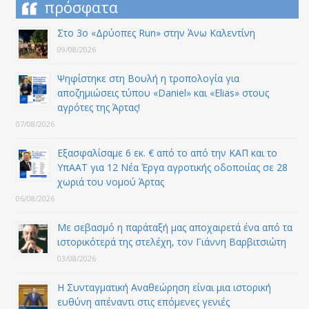
πρόσφατα
Στο 3ο «Δρύοπες Run» στην Άνω Καλεντίνη
09/08/2026
Ψηφίστηκε στη Βουλή η τροπολογία για
αποζημιώσεις τύπου «Daniel» και «Elias» στους
αγρότες της Άρτας!
07/08/2026
Εξασφαλίσαμε 6 εκ. € από το από την ΚΑΠ και το
ΥπΑΑΤ για 12 Nέα Έργα αγροτικής οδοποιίας σε 28
χωριά του νομού Άρτας
06/08/2026
Με σεβασμό η παράταξή μας αποχαιρετά ένα από τα
ιστορικότερά της στελέχη, τον Γιάννη Βαρβιτσιώτη
03/08/2026
Η Συνταγματική Αναθεώρηση είναι μια ιστορική
ευθύνη απέναντι στις επόμενες γενιές