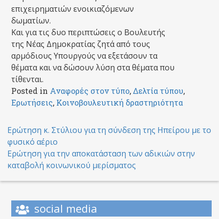
επιχειρηματιών ενοικιαζόμενων
δωματίων.
Και για τις δυο περιπτώσεις ο Βουλευτής
της Νέας Δημοκρατίας ζητά από τους
αρμόδιους Υπουργούς να εξετάσουν τα
θέματα και να δώσουν λύση στα θέματα που
τίθενται.
Posted in
Αναφορές στον τύπο
,
Δελτία τύπου
,
Ερωτήσεις
,
Κοινοβουλευτική δραστηριότητα
Post
Ερώτηση κ. Στύλιου για τη σύνδεση της Ηπείρου με το
φυσικό αέριο
navigation
Ερώτηση για την αποκατάσταση των αδικιών στην
καταβολή κοινωνικού μερίσματος
social media