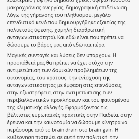
εσωτερικό ( υψηλό δημόσιο χρέος, υψηλό ποσοστό
μακροχρόνιας ανεργίας, δημογραφική επιδείνωση
λόγω της γήρανσης του πληθυσμού, μεγάλο
επενδυτικό κενό που δημιουργήθηκε εξαιτίας της
πολυετούς ύφεσης, χαμηλή διαρθρωτική
ανταγωνιστικότητα). Και εδώ είναι που πρέπει να
δώσουμε το βάρος μας από εδώ και πέρα.
Μαγικές συνταγές και λύσεις δεν υπάρχουν. Η
προσπάθειά μας θα πρέπει να έχει στόχο την
αντιμετώπιση των δομικών προβλημάτων της
οικονομίας, του κράτους, την ενίσχυση της
ανταγωνιστικότητας με έμφαση στις επενδύσεις,
στην εξωστρέφεια, στην αντιμετώπισης των
περιβαλλοντικών προκλήσεων και του φαινομένου
της κλιματικής αλλαγής. Εφαρμόζοντας τις
βέλτιστες ευρωπαϊκές πρακτικές στην Παιδεία, στην
έρευνα και την καινοτομία να δώσουμε κίνητρα να
περάσουμε από το brain drain στο brain gain. Η
κυβέρνηση πιστεύει σε αυτή την πολιτική, την