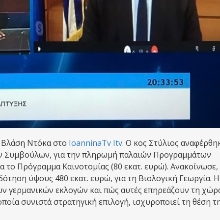
 Βλάση Ντόκα στο
IoanninaTv Itv
. Ο κος Στύλιος αναφέρθη
ών Συμβούλων, για την πληρωμή παλαιών Προγραμμάτων
ια το Πρόγραμμα Καινοτομίας (80 εκατ. ευρώ). Ανακοίνωσε,
ότηση ύψους 480 εκατ. ευρώ, για τη Βιολογική Γεωργία. Η
των γερμανικών εκλογών και πώς αυτές επηρεάζουν τη χώρα
οποία συνιστά στρατηγική επιλογή, ισχυροποιεί τη θέση τ