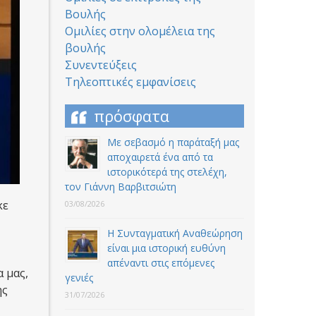
Βουλής
Ομιλίες στην ολομέλεια της
βουλής
Συνεντεύξεις
Τηλεοπτικές εμφανίσεις
πρόσφατα
Με σεβασμό η παράταξή μας
αποχαιρετά ένα από τα
ιστορικότερά της στελέχη,
τον Γιάννη Βαρβιτσιώτη
κε
03/08/2026
Η Συνταγματική Αναθεώρηση
είναι μια ιστορική ευθύνη
απέναντι στις επόμενες
 μας,
γενιές
ης
31/07/2026