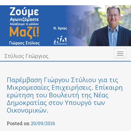
Skip
to
content
Toggl
Υπεύθυνα Δίπλα σας
Στύλιος Γεώργιος
Στύλιος Γεώργιος
naviga
Παρέμβαση Γιώργου Στύλιου για τις
Μικρομεσαίες Επιχειρήσεις. Επίκαιρη
ερώτηση του Βουλευτή της Νέας
Δημοκρατίας στον Υπουργό των
Οικονομικών.
Posted on
20/09/2016