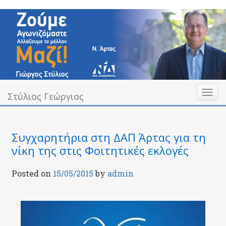
Skip
to
content
Toggl
Υπεύθυνα Δίπλα σας
Στύλιος Γεώργιος
Στύλιος Γεώργιος
naviga
Συγχαρητήρια στη ΔΑΠ Άρτας για τη
νίκη της στις Φοιτητικές εκλογές
Posted on
15/05/2015
by
admin