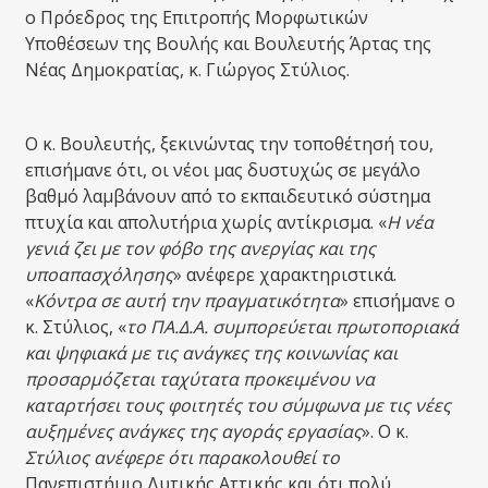
ο Πρόεδρος της Επιτροπής Μορφωτικών
Υποθέσεων της Βουλής και Βουλευτής Άρτας της
Νέας Δημοκρατίας, κ. Γιώργος Στύλιος.
Ο κ. Βουλευτής, ξεκινώντας την τοποθέτησή του,
επισήμανε ότι, οι νέοι μας δυστυχώς σε μεγάλο
βαθμό λαμβάνουν από το εκπαιδευτικό σύστημα
πτυχία και απολυτήρια χωρίς αντίκρισμα. «
Η νέα
γενιά ζει με τον φόβο της ανεργίας και της
υποαπασχόλησης
» ανέφερε χαρακτηριστικά.
«
Κόντρα σε αυτή την πραγματικότητα
» επισήμανε ο
κ. Στύλιος, «
το ΠΑ.Δ.Α. συμπορεύεται πρωτοποριακά
και ψηφιακά με τις ανάγκες της κοινωνίας και
προσαρμόζεται ταχύτατα προκειμένου να
καταρτήσει τους φοιτητές του σύμφωνα με τις νέες
αυξημένες ανάγκες της αγοράς εργασίας
». Ο κ.
Στύλιος ανέφερε ότι παρακολουθεί το
Πανεπιστήμιο Δυτικής Αττικής και ότι πολύ