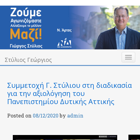
Skip
to
content
Toggl
Υπεύθυνα Δίπλα σας
Στύλιος Γεώργιος
Στύλιος Γεώργιος
naviga
Συμμετοχή Γ. Στύλιου στη διαδικασία
για την αξιολόγηση του
Πανεπιστημίου Δυτικής Αττικής
Posted on
08/12/2020
by
admin