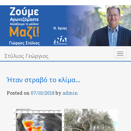
Skip
to
content
Toggl
Υπεύθυνα Δίπλα σας
Στύλιος Γεώργιος
Στύλιος Γεώργιος
naviga
Ήταν στραβό το κλίμα…
Posted on
07/10/2018
by
admin