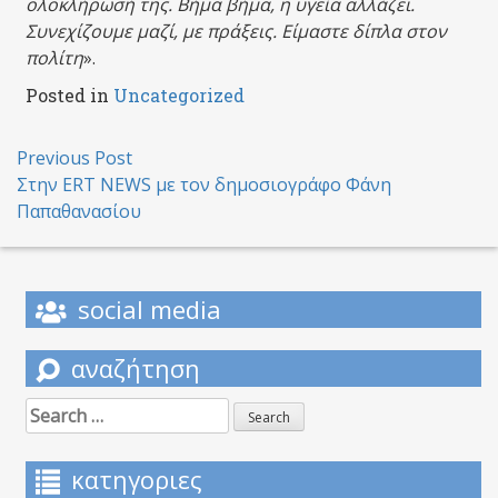
ολοκλήρωσή της. Βήμα βήμα, η υγεία αλλάζει.
Συνεχίζουμε μαζί, με πράξεις. Είμαστε δίπλα στον
πολίτη
».
Posted in
Uncategorized
Post
Previous Post
Στην ERT NEWS με τον δημοσιογράφο Φάνη
navigation
Παπαθανασίου
social media
αναζήτηση
Search
for:
κατηγοριες