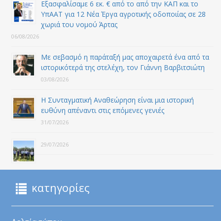
Εξασφαλίσαμε 6 εκ. € από το από την ΚΑΠ και το
ΥπΑΑΤ για 12 Nέα Έργα αγροτικής οδοποιίας σε 28
χωριά του νομού Άρτας
06/08/2026
Με σεβασμό η παράταξή μας αποχαιρετά ένα από τα
ιστορικότερά της στελέχη, τον Γιάννη Βαρβιτσιώτη
03/08/2026
Η Συνταγματική Αναθεώρηση είναι μια ιστορική
ευθύνη απέναντι στις επόμενες γενιές
31/07/2026
29/07/2026
κατηγορίες