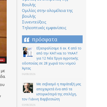
Βουλής
Ομιλίες στην ολομέλεια της
βουλής
Συνεντεύξεις
Τηλεοπτικές εμφανίσεις
πρόσφατα
Εξασφαλίσαμε 6 εκ. € από το
από την ΚΑΠ και το ΥπΑΑΤ
για 12 Nέα Έργα αγροτικής
οδοποιίας σε 28 χωριά του νομού
Άρτας
 με
06/08/2026
δα.
Με σεβασμό η παράταξή μας
του
αποχαιρετά ένα από τα
υ
ιστορικότερά της στελέχη,
ν
τον Γιάννη Βαρβιτσιώτη
03/08/2026