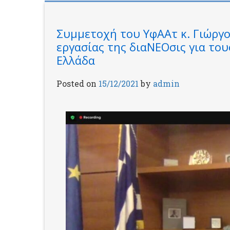
Συμμετοχή του ΥφΑΑτ κ. Γιώργ
εργασίας της διαΝΕΟσις για του
Ελλάδα
Posted on
15/12/2021
by
admin