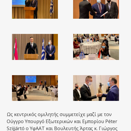
Ως κεντρικός ομιλητής συμμετείχε μαζί με τον
Ούγγρο Υπουργό Εξωτερικών και Εμπορίου Péter
Szijjártó ο ΥφΑΑΤ και Βουλευτής Άρτας κ. Γιώργος