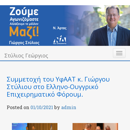
Skip
to
content
Toggl
Υπεύθυνα Δίπλα σας
Στύλιος Γεώργιος
Στύλιος Γεώργιος
naviga
Συμμετοχή του ΥφΑΑΤ κ. Γιώργου
Στύλιου στο Ελληνο-Ουγγρικό
Επιχειρηματικό Φόρουμ.
Posted on
01/10/2021
by
admin