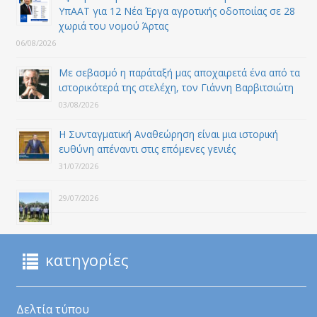
ΥπΑΑΤ για 12 Nέα Έργα αγροτικής οδοποιίας σε 28
χωριά του νομού Άρτας
06/08/2026
Με σεβασμό η παράταξή μας αποχαιρετά ένα από τα
ιστορικότερά της στελέχη, τον Γιάννη Βαρβιτσιώτη
03/08/2026
Η Συνταγματική Αναθεώρηση είναι μια ιστορική
ευθύνη απέναντι στις επόμενες γενιές
31/07/2026
29/07/2026
κατηγορίες
Δελτία τύπου