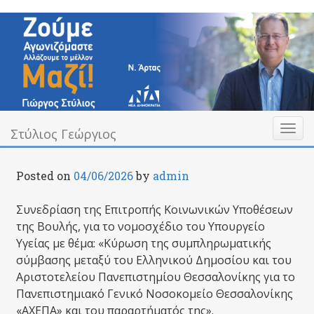
Skip
to
content
Toggl
Υπεύθυνα Δίπλα σας
Στύλιος Γεώργιος
Στύλιος Γεώργιος
naviga
Posted on
04/06/2026
by
admin
Συνεδρίαση της Επιτροπής Κοινωνικών Υποθέσεων
της Βουλής, για το νομοσχέδιο του
Υπουργείο
Υγείας
με θέμα: «Κύρωση της συμπληρωματικής
σύμβασης μεταξύ του Ελληνικού Δημοσίου και του
Αριστοτελείου Πανεπιστημίου Θεσσαλονίκης για το
Πανεπιστημιακό Γενικό Νοσοκομείο Θεσσαλονίκης
«ΑΧΕΠΑ» και του παραρτήματός της».