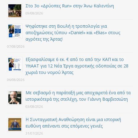
Στο 3ο «Δρύοπες Run» στην Άνω Καλεντίνη
09/08/2026
Ψηφίστηκε στη Βουλή η τροπολογία για
αποζημιώσεις τύπου «Daniel» και «Elias» στους
αγρότες της Άρτας!
07/08/2026
Εξασφαλίσαμε 6 εκ. € από το από την ΚΑΠ και το
ΥπΑΑΤ για 12 Nέα Έργα αγροτικής οδοποιίας σε 28
χωριά του νομού Άρτας
06/08/2026
Με σεβασμό η παράταξή μας αποχαιρετά ένα από τα
ιστορικότερά της στελέχη, τον Γιάννη Βαρβιτσιώτη
03/08/2026
Η Συνταγματική Αναθεώρηση είναι μια ιστορική
ευθύνη απέναντι στις επόμενες γενιές
31/07/2026