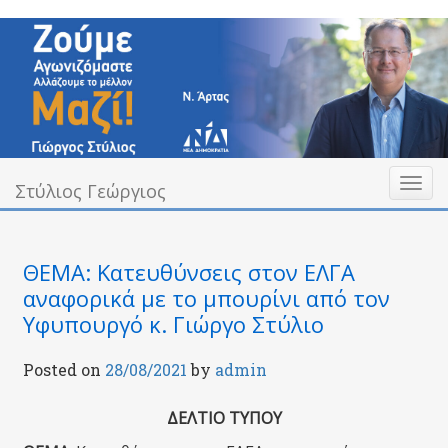
Skip
to
content
Toggl
Υπεύθυνα Δίπλα σας
Στύλιος Γεώργιος
Στύλιος Γεώργιος
naviga
ΘΕΜΑ: Κατευθύνσεις στον ΕΛΓΑ
αναφορικά με το μπουρίνι από τον
Υφυπουργό κ. Γιώργο Στύλιο
Posted on
28/08/2021
by
admin
ΔΕΛΤΙΟ ΤΥΠΟΥ