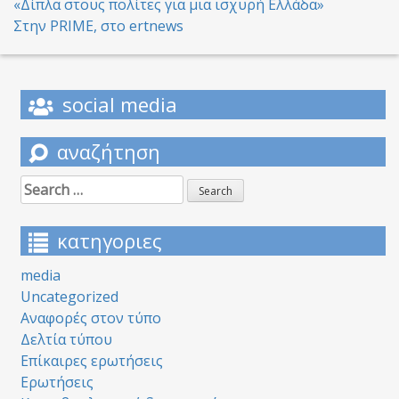
Post
«Δίπλα στους πολίτες για μια ισχυρή Ελλάδα»
Στην PRIME, στο ertnews
navigation
social media
αναζήτηση
Search
for:
κατηγοριες
media
Uncategorized
Αναφορές στον τύπο
Δελτία τύπου
Επίκαιρες ερωτήσεις
Ερωτήσεις