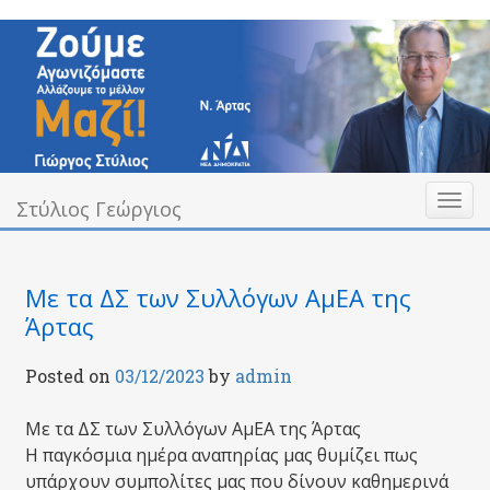
Skip
to
content
Toggl
Υπεύθυνα Δίπλα σας
Στύλιος Γεώργιος
Στύλιος Γεώργιος
naviga
Με τα ΔΣ των Συλλόγων ΑμΕΑ της
Άρτας
Posted on
03/12/2023
by
admin
Με τα ΔΣ των Συλλόγων ΑμΕΑ της Άρτας
Η παγκόσμια ημέρα αναπηρίας μας θυμίζει πως
υπάρχουν συμπολίτες μας που δίνουν καθημερινά