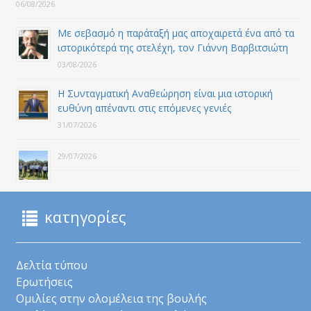
06/08/2026
Με σεβασμό η παράταξή μας αποχαιρετά ένα από τα
ιστορικότερά της στελέχη, τον Γιάννη Βαρβιτσιώτη
03/08/2026
Η Συνταγματική Αναθεώρηση είναι μια ιστορική
ευθύνη απέναντι στις επόμενες γενιές
31/07/2026
29/07/2026
κατηγορίες
Δελτία τύπου
Ερωτήσεις
Ομιλίες στην ολομέλεια της βουλής