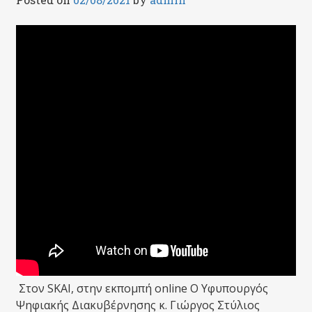
Στον SKAI, στην εκπομπή online Ο Υφυπουργός
Ψηφιακής Διακυβέρνησης κ. Γιώργος Στύλιος