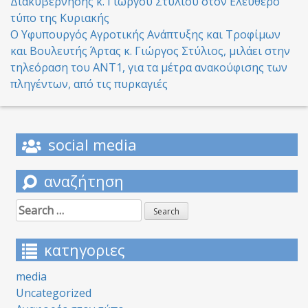
Διακυβέρνησης κ. Γιώργου Στύλιου στον Ελεύθερο
navigation
τύπο της Κυριακής
O Υφυπουργός Αγροτικής Ανάπτυξης και Τροφίμων
και Βουλευτής Άρτας κ. Γιώργος Στύλιος, μιλάει στην
τηλεόραση του ΑΝΤ1, για τα μέτρα ανακούφισης των
πληγέντων, από τις πυρκαγιές
social media
αναζήτηση
Search
for:
κατηγοριες
media
Uncategorized