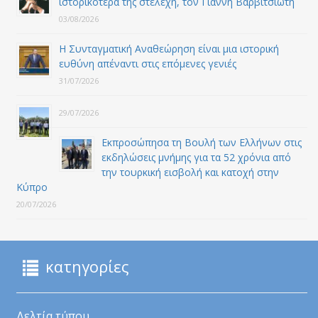
ιστορικότερά της στελέχη, τον Γιάννη Βαρβιτσιώτη
03/08/2026
Η Συνταγματική Αναθεώρηση είναι μια ιστορική
ευθύνη απέναντι στις επόμενες γενιές
31/07/2026
29/07/2026
Εκπροσώπησα τη Βουλή των Ελλήνων στις
εκδηλώσεις μνήμης για τα 52 χρόνια από
την τουρκική εισβολή και κατοχή στην
Κύπρο
20/07/2026
κατηγορίες
Δελτία τύπου