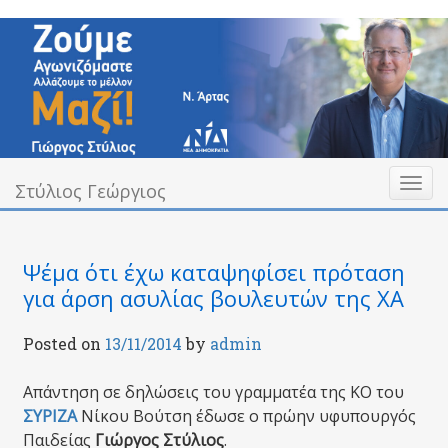
Skip
to
content
Toggl
Υπεύθυνα Δίπλα σας
Στύλιος Γεώργιος
Στύλιος Γεώργιος
naviga
Ψέμα ότι έχω καταψηφίσει πρόταση
για άρση ασυλίας βουλευτών της ΧΑ
Posted on
13/11/2014
by
admin
Απάντηση σε δηλώσεις του γραμματέα της ΚΟ του
ΣΥΡΙΖΑ
Νίκου Βούτση έδωσε ο πρώην υφυπουργός
Παιδείας
Γιώργος Στύλιος
.