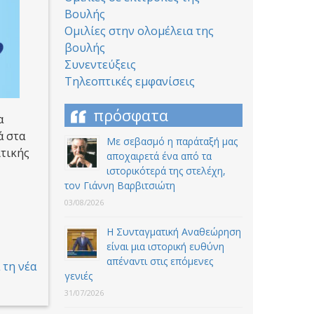
Βουλής
Ομιλίες στην ολομέλεια της
βουλής
Συνεντεύξεις
Τηλεοπτικές εμφανίσεις
πρόσφατα
α
ά στα
Με σεβασμό η παράταξή μας
ιτικής
αποχαιρετά ένα από τα
ιστορικότερά της στελέχη,
τον Γιάννη Βαρβιτσιώτη
03/08/2026
Η Συνταγματική Αναθεώρηση
είναι μια ιστορική ευθύνη
απέναντι στις επόμενες
 τη νέα
γενιές
31/07/2026