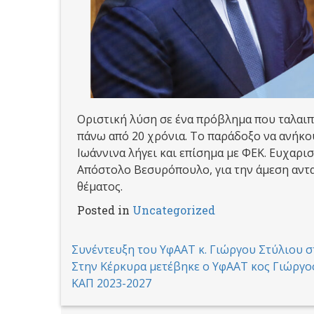
Oριστική λύση σε ένα πρόβλημα που ταλαιπ
πάνω από 20 χρόνια. Το παράδοξο να ανήκου
Ιωάννινα λήγει και επίσημα με ΦΕΚ. Ευχαρ
Απόστολο Βεσυρόπουλο, για την άμεση αντα
θέματος.
Posted in
Uncategorized
Post
Συνέντευξη του ΥφΑΑΤ κ. Γιώργου Στύλιου 
Στην Κέρκυρα μετέβηκε ο ΥφΑΑΤ κος Γιώργος
navigation
ΚΑΠ 2023-2027