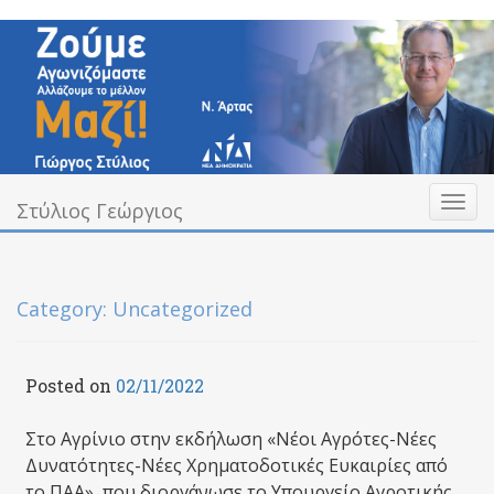
Skip
to
content
Toggl
Υπεύθυνα Δίπλα σας
Στύλιος Γεώργιος
Στύλιος Γεώργιος
naviga
Category:
Uncategorized
Posted on
02/11/2022
Στο Αγρίνιο στην εκδήλωση «Νέοι Αγρότες-Νέες
Δυνατότητες-Νέες Χρηματοδοτικές Ευκαιρίες από
το ΠΑΑ», που διοργάνωσε το Υπουργείο Αγροτικής