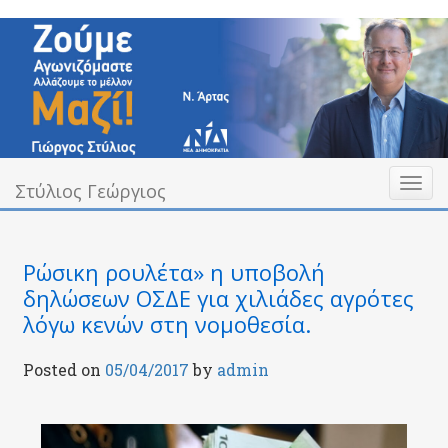
Skip
to
content
Toggl
Υπεύθυνα Δίπλα σας
Στύλιος Γεώργιος
Στύλιος Γεώργιος
naviga
Ρώσικη ρουλέτα» η υποβολή
δηλώσεων ΟΣΔΕ για χιλιάδες αγρότες
λόγω κενών στη νομοθεσία.
Posted on
05/04/2017
by
admin