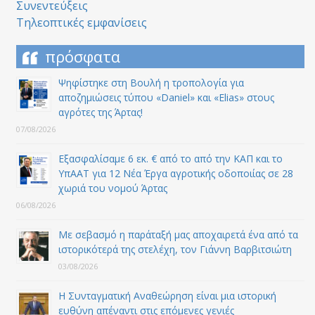
Συνεντεύξεις
Τηλεοπτικές εμφανίσεις
πρόσφατα
Ψηφίστηκε στη Βουλή η τροπολογία για
αποζημιώσεις τύπου «Daniel» και «Elias» στους
αγρότες της Άρτας!
07/08/2026
Εξασφαλίσαμε 6 εκ. € από το από την ΚΑΠ και το
ΥπΑΑΤ για 12 Nέα Έργα αγροτικής οδοποιίας σε 28
χωριά του νομού Άρτας
06/08/2026
Με σεβασμό η παράταξή μας αποχαιρετά ένα από τα
ιστορικότερά της στελέχη, τον Γιάννη Βαρβιτσιώτη
03/08/2026
Η Συνταγματική Αναθεώρηση είναι μια ιστορική
ευθύνη απέναντι στις επόμενες γενιές