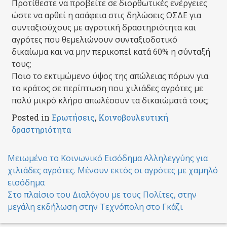
Προτίθεστε να προβείτε σε διορθωτικές ενέργειες
ώστε να αρθεί η ασάφεια στις δηλώσεις ΟΣΔΕ για
συνταξιούχους με αγροτική δραστηριότητα και
αγρότες που θεμελιώνουν συνταξιοδοτικό
δικαίωμα και να μην περικοπεί κατά 60% η σύνταξή
τους;
Ποιο το εκτιμώμενο ύψος της απώλειας πόρων για
το κράτος σε περίπτωση που χιλιάδες αγρότες με
πολύ μικρό κλήρο απωλέσουν τα δικαιώματά τους;
Posted in
Ερωτήσεις
,
Κοινοβουλευτική
δραστηριότητα
Post
Μειωμένο το Κοινωνικό Εισόδημα Αλληλεγγύης για
χιλιάδες αγρότες. Μένουν εκτός οι αγρότες με χαμηλό
navigation
εισόδημα
Στο πλαίσιο του Διαλόγου με τους Πολίτες, στην
μεγάλη εκδήλωση στην Τεχνόπολη στο Γκάζι