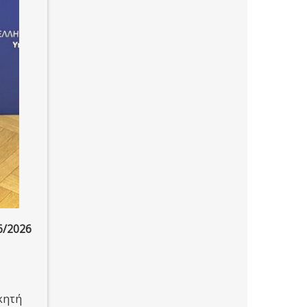
6/2026
κητή