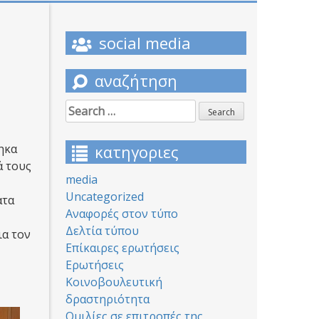
social media
αναζήτηση
Search
for:
ηκα
κατηγοριες
ά τους
media
Uncategorized
ατα
Αναφορές στον τύπο
Δελτία τύπου
ια τον
Επίκαιρες ερωτήσεις
Ερωτήσεις
Κοινοβουλευτική
δραστηριότητα
Ομιλίες σε επιτροπές της