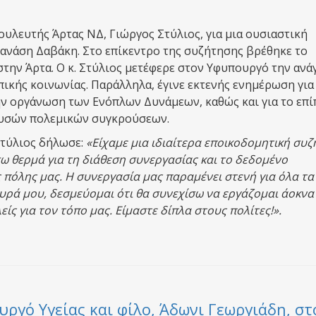
υλευτής Άρτας ΝΔ, Γιώργος Στύλιος, για μια ουσιαστική
Θανάση Δαβάκη. Στο επίκεντρο της συζήτησης βρέθηκε το
την Άρτα. Ο κ. Στύλιος μετέφερε στον Υφυπουργό την ανά
ικής κοινωνίας. Παράλληλα, έγινε εκτενής ενημέρωση για
την οργάνωση των Ενόπλων Δυνάμεων, καθώς και για το επ
ουσών πολεμικών συγκρούσεων.
Στύλιος δήλωσε:
«Είχαμε μια ιδιαίτερα εποικοδομητική συ
ω θερμά για τη διάθεση συνεργασίας και το δεδομένο
ς πόλης μας. Η συνεργασία μας παραμένει στενή για όλα τα
υρά μου, δεσμεύομαι ότι θα συνεχίσω να εργάζομαι άοκνα 
ίς για τον τόπο μας. Είμαστε δίπλα στους πολίτες!».
ργό Υγείας και φίλο, Άδωνι Γεωργιάδη, στ