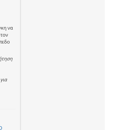
γκη να
 τον
ίπεδο
ζήτηση
για
ο