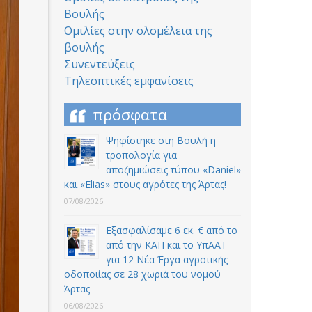
Βουλής
Ομιλίες στην ολομέλεια της
βουλής
Συνεντεύξεις
Τηλεοπτικές εμφανίσεις
πρόσφατα
Ψηφίστηκε στη Βουλή η
τροπολογία για
αποζημιώσεις τύπου «Daniel»
και «Elias» στους αγρότες της Άρτας!
07/08/2026
Εξασφαλίσαμε 6 εκ. € από το
από την ΚΑΠ και το ΥπΑΑΤ
για 12 Nέα Έργα αγροτικής
οδοποιίας σε 28 χωριά του νομού
Άρτας
06/08/2026