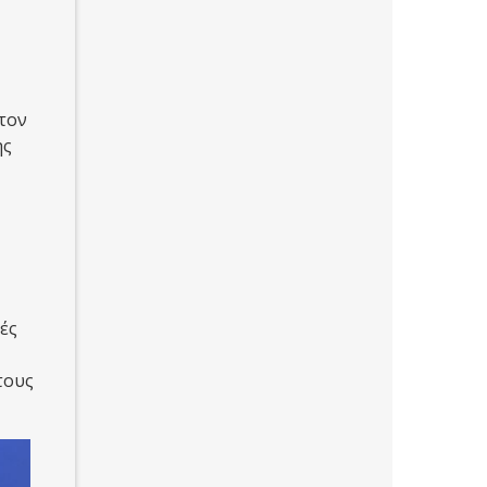
 τον
ης
ές
τους