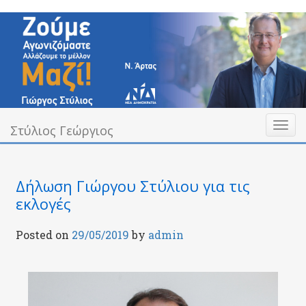
Skip
to
content
Toggl
Υπεύθυνα Δίπλα σας
Στύλιος Γεώργιος
Στύλιος Γεώργιος
naviga
Δήλωση Γιώργου Στύλιου για τις
εκλογές
Posted on
29/05/2019
by
admin