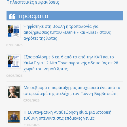
Τηλεοπτικές εμφανίσεις
πρόσφατα
Ψηφίστηκε στη Βουλή η τροπολογία για
αποζημιώσεις τύπου «Daniel» και «Elias» στους
αγρότες της Άρτας!
07/08/2026
Εξασφαλίσαμε 6 εκ. € από το από την ΚΑΠ και το
ΥπΑΑΤ για 12 Nέα Έργα αγροτικής οδοποιίας σε 28
χωριά του νομού Άρτας
06/08/2026
Με σεβασμό η παράταξή μας αποχαιρετά ένα από τα
ιστορικότερά της στελέχη, τον Γιάννη Βαρβιτσιώτη
03/08/2026
Η Συνταγματική Αναθεώρηση είναι μια ιστορική
ευθύνη απέναντι στις επόμενες γενιές
31/07/2026