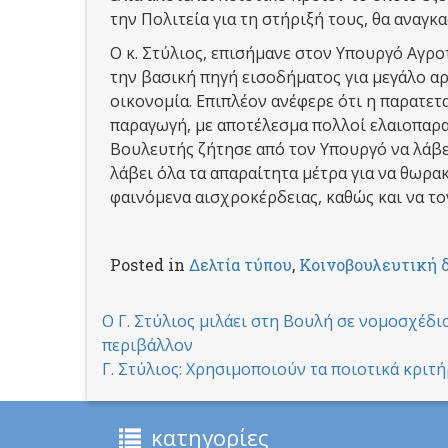
την Πολιτεία για τη στήριξή τους, θα αναγκ
Ο κ. Στύλιος, επισήμανε στον Υπουργό Αγρο
την βασική πηγή εισοδήματος για μεγάλο αρ
οικονομία. Επιπλέον ανέφερε ότι η παρατετ
παραγωγή, με αποτέλεσμα πολλοί ελαιοπαρα
Βουλευτής ζήτησε από τον Υπουργό να λάβε
λάβει όλα τα απαραίτητα μέτρα για να θωρα
φαινόμενα αισχροκέρδειας, καθώς και να τον
Posted in
Δελτία τύπου
,
Κοινοβουλευτική 
Post
Ο Γ. Στύλιος μιλάει στη Βουλή σε νομοσχέδ
περιβάλλον
navigation
Γ. Στύλιος: Χρησιμοποιούν τα ποιοτικά κριτ
κατηγορίες