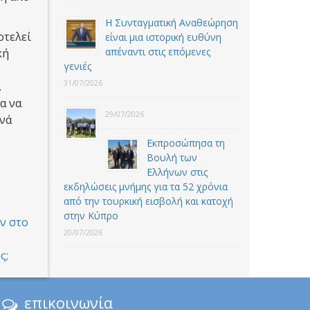
Η Συνταγματική Αναθεώρηση
οτελεί
είναι μια ιστορική ευθύνη
απέναντι στις επόμενες
κή
γενιές
31/07/2026
.
α να
29/07/2026
ανά
Εκπροσώπησα τη
Βουλή των
Ελλήνων στις
εκδηλώσεις μνήμης για τα 52 χρόνια
από την τουρκική εισβολή και κατοχή
στην Κύπρο
ν στο
20/07/2026
ς;
επικοινωνία