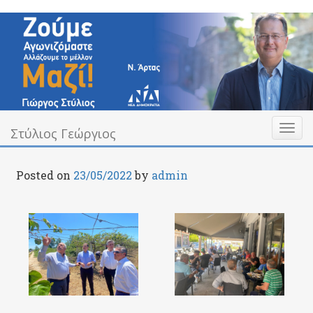
Skip
to
content
Toggl
Υπεύθυνα Δίπλα σας
Στύλιος Γεώργιος
Στύλιος Γεώργιος
naviga
Posted on
23/05/2022
by
admin