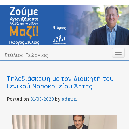
Skip
to
content
Toggl
Υπεύθυνα Δίπλα σας
Στύλιος Γεώργιος
Στύλιος Γεώργιος
naviga
Τηλεδιάσκεψη με τον Διοικητή του
Γενικού Νοσοκομείου Άρτας
Posted on
31/03/2020
by
admin