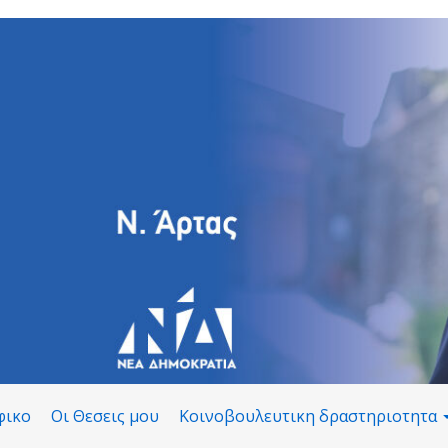
φικο
Οι Θεσεις μου
Κοινοβουλευτικη δραστηριοτητα