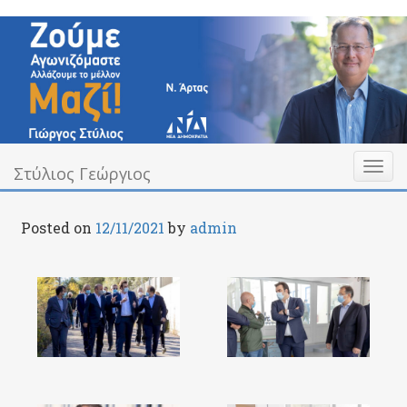
Skip
to
content
Toggl
Υπεύθυνα Δίπλα σας
Στύλιος Γεώργιος
Στύλιος Γεώργιος
naviga
Posted on
12/11/2021
by
admin